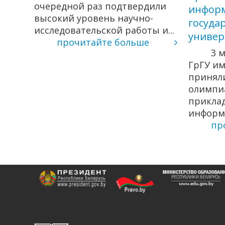
очередной раз подтвердили
информ
высокий уровень научно-
госуда
 с
исследовательской работы и...
универ
прочитайте больше
3 
ГрГУ им
приняли
олимпиа
прикла
информа
пр