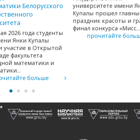
атики Белорусского
университете имени Я
Купалы прошел главн
рственного
праздник красоты и г
ситета
финал конкурса «Мисс..
мая 2026 года студенты
прочитайте боль
ени Янки Купалы
 участие в Открытой
де факультета
дной математики и
тики...
очитайте больше