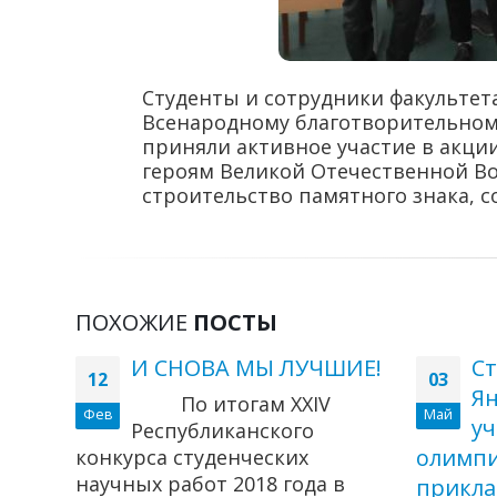
Студенты и сотрудники факультет
Всенародному благотворительном
приняли активное участие в акции
героям Великой Отечественной Во
строительство памятного знака, с
ПОХОЖИЕ
ПОСТЫ
и в
И СНОВА МЫ ЛУЧШИЕ!
Cт
12
03
ете
Ян
По итогам XXIV
Фев
Май
уч
Республиканского
олимпи
конкурса студенческих
научных работ 2018 года в
прикла
омики