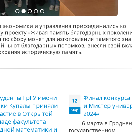
а экономики и управления присоединились ко
у проекту «Живая память благодарных поколени
 по сбору монет для изготовления памятого зна
йны от благодарных потомков, внесли свой вкл
охраняя историческую память.
уденты ГрГУ имени
Финал конкурса
12
ки Купалы приняли
и Мистер универ
Мар
астие в Открытой
2024»
аде факультета
6 марта в Гродне
дной математики и
государственном