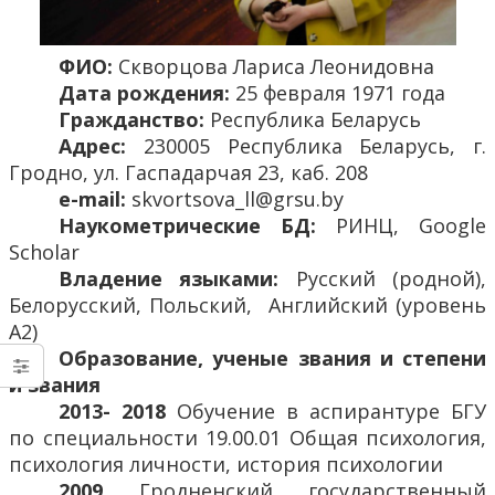
ФИО:
Скворцова Лариса Леонидовна
Дата рождения:
25 февраля 1971 года
Гражданство:
Республика Беларусь
Адрес:
230005 Республика Беларусь, г.
Гродно, ул. Гаспадарчая 23, каб. 208
e-mail:
skvortsova_ll@grsu.by
Наукометрические БД:
РИНЦ, Google
Scholar
Владение языками:
Русский (родной),
Белорусский, Польский, Английский (уровень
А2)
Образование, ученые звания и степени
и звания
2013- 2018
Обучение в аспирантуре БГУ
по специальности 19.00.01 Общая психология,
психология личности, история психологии
2009
Гродненский государственный