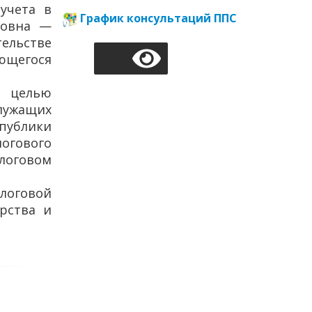
учета в
График консультаций ППС
ловна —
тельстве
ющегося
с целью
лужащих
публики
огового
логовом
логовой
рства и