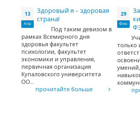
Здоровый я – здоровая
За
13
29
страна!
ки
Апр
Фев
а VI
Ф
Под таким девизом в
рамках Всемирного дня
Уч
здоровья факультет
только 
психологии, факультет
ихся
ответс
экономики и управления,
освоени
первичная организация
умений
Купаловского университета
навыко
ли
ОО...
коммуни
прочитайте больше
пр
орода
нск,