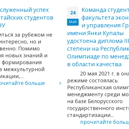
служенный успех
Команда студен
24
тайских студентов
факультета эко
Май
ЭУ
и управления Гр
имени Янки Купалы
иться за рубежом не
удостоена диплома II
интересно, но и
степени на Республи
твенно. Помимо
я новых знаний и
Олимпиаде по менед
, формирования
в области качества
в межкультурной
20 мая 2021 г. в о
кации,...
режиме состоялась
очитайте больше
Республиканская олим
менеджменту среди м
на базе Белорусского
государственного инст
стандартизации...
прочитайте боль