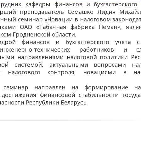
отрудник кафедры финансов и бухгалтерского 
арший преподаватель Семашко Лидия Михай
нный семинар «Новации в налоговом законода
никами ОАО «Табачная фабрика Неман», явля
ом Гродненской области.
едрой финансов и бухгалтерского учета 
инженерно-технических работников и с
ными направлениями налоговой политики Рес
вой системой, актуальными вопросами нал
ией налогового контроля, новациями в на
й семинар направлен на формирование на
 достижения финансовой стабильности госуда
асности Республики Беларусь.